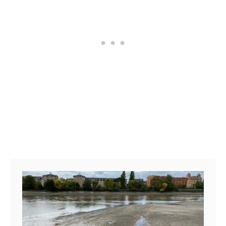
s
x
p
e
r
i
e
n
c
e
w
i
t
h
t